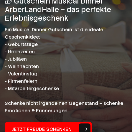
🎁 Gutschein Musical Dinner
ArberLandHalle – das perfekte
Erlebnisgeschenk
Ein Musical Dinner Gutschein ist die ideale
Geschenkidee:
- Geburtstage
- Hochzeiten
- Jubiläen
- Weihnachten
- Valentinstag
- Firmenfeiern
- Mitarbeitergeschenke
Schenke nicht irgendeinen Gegenstand – schenke
Emotionen & Erinnerungen.
JETZT FREUDE SCHENKEN